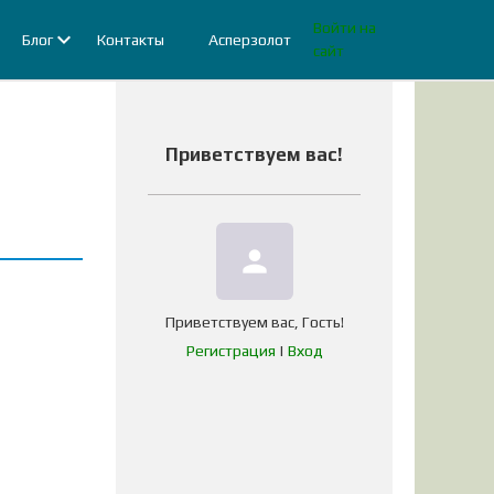
Войти на
Блог
Контакты
Асперзолот
сайт
Приветствуем вас
!
person
Приветствуем вас
,
Гость
!
Регистрация
|
Вход