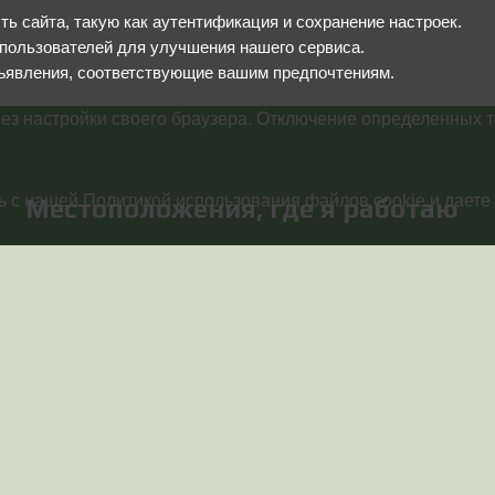
 сайта, такую как аутентификация и сохранение настроек.
пользователей для улучшения нашего сервиса.
ъявления, соответствующие вашим предпочтениям.
ез настройки своего браузера. Отключение определенных т
 с нашей Политикой использования файлов cookie и даете 
Местоположения, где я работаю
Работаю удалённо по всей России
Звоните с 08:00 до 16:00 по Моско
праздничные и нерабочие дни с 09:
Телефон:
+7 (919) 829-87-65
Менеджер:
+7 (917) 322-76-58
Я в мессенджерах