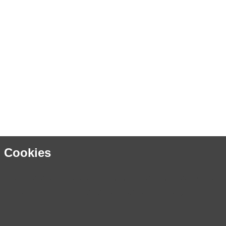
 Cookies
персонализированного опыта, улучшения функциональности
 сохранять предпочтения и настраивать рекламу, соответ