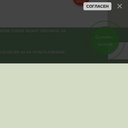
звонок
СОГЛАСЕН
ипов cookie может повлиять на
Онлайн-
запись
согласие на их использование.
вскому времени(в
00 до 13:00)