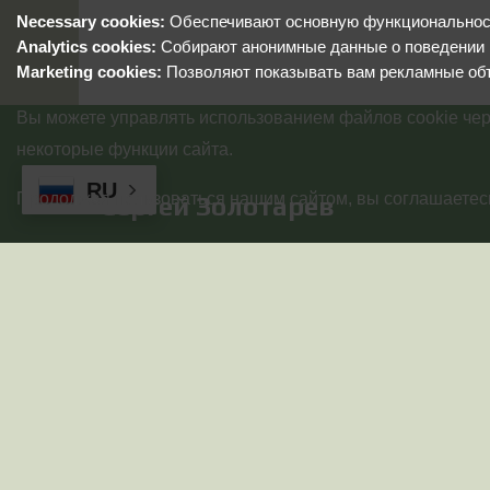
Necessary cookies:
Обеспечивают основную функциональность
Analytics cookies:
Собирают анонимные данные о поведении 
Marketing cookies:
Позволяют показывать вам рекламные об
Вы можете управлять использованием файлов cookie чер
некоторые функции сайта.
RU
Продолжая пользоваться нашим сайтом, вы соглашаетесь
Сергей Золотарев
© 2025-2026 Золотарев Сергей Сергеевич(ИНН
026827175466). Все права защищены!
Используются технологии
uCoz