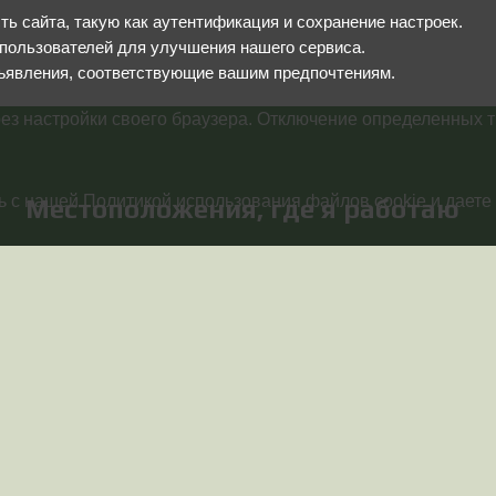
 сайта, такую как аутентификация и сохранение настроек.
пользователей для улучшения нашего сервиса.
ъявления, соответствующие вашим предпочтениям.
ез настройки своего браузера. Отключение определенных т
 с нашей Политикой использования файлов cookie и даете 
Местоположения, где я работаю
Работаю удалённо по всей России
Звоните с 08:00 до 16:00 по Моско
праздничные и нерабочие дни с 09:
Телефон:
+7 (919) 829-87-65
Менеджер:
+7 (917) 322-76-58
Я в мессенджерах