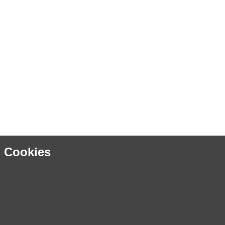
 Cookies
персонализированного опыта, улучшения функциональности
 сохранять предпочтения и настраивать рекламу, соответ