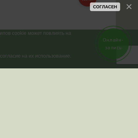
звонок
СОГЛАСЕН
ипов cookie может повлиять на
Онлайн-
запись
согласие на их использование.
вскому времени(в
00 до 13:00)