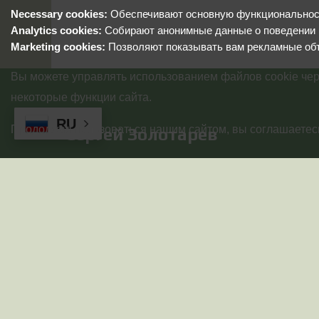
Necessary cookies:
Обеспечивают основную функциональность
Analytics cookies:
Собирают анонимные данные о поведении 
Marketing cookies:
Позволяют показывать вам рекламные об
Вы можете управлять использованием файлов cookie чер
некоторые функции сайта.
RU
Продолжая пользоваться нашим сайтом, вы соглашаетесь
Сергей Золотарев
© 2025-2026 Золотарев Сергей Сергеевич(ИНН
026827175466). Все права защищены!
Используются технологии
uCoz