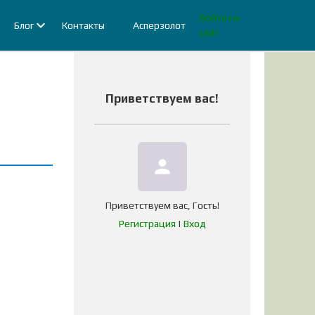
Войти на
Блог
Контакты
Асперзолот
сайт
Приветствуем вас
!
person
Приветствуем вас
,
Гость
!
Регистрация
|
Вход