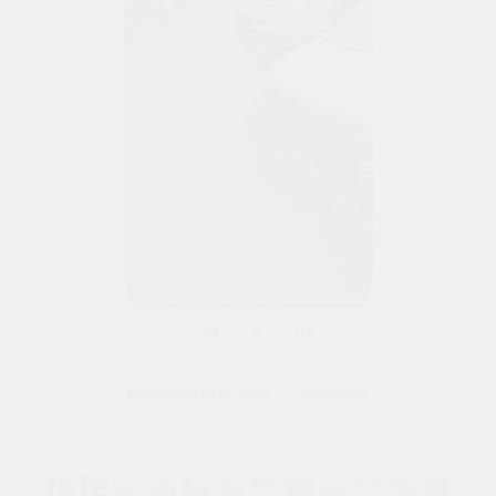
24
0
0.0
В реальном размере
720x1600
/
158.6Kb
Добавлено
06.08.2025
serzoloto64