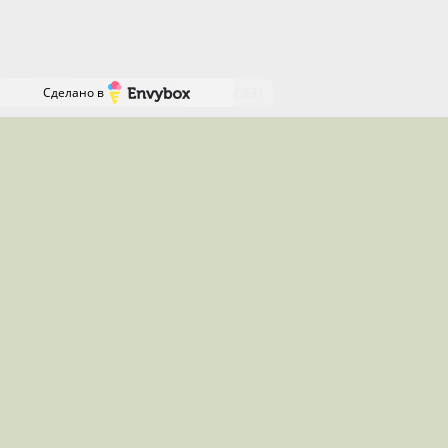
файлов cookie и даете согласие на их
Онлайн-
использование.
запись
RU
Сделано в
СОГЛАСЕН
Местоположения, где я работаю
Работаю удалённо по всей России
Звоните с 08:00 до 16:00 по
Московскому времени(в
праздничные и нерабочие дни с
09:00 до 13:00)
Телефон:
+7 (919) 829-87-65
Менеджер:
+7 (917) 322-76-58
Я в мессенджерах