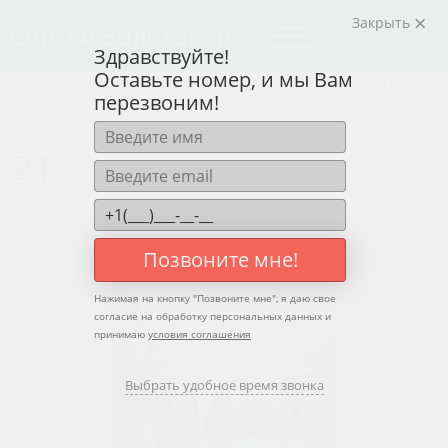
Закрыть
menu
Сергей Золотарев
Войти на сайт
Здравствуйте!
Оставьте номер, и мы Вам
Главная
»
Фотоальбом
»
Саратов и Саратовская область
»
21
перезвоним!
21
Позвоните мне!
Нажимая на кнопку "
Позвоните мне
", я даю свое
согласие на обработку персональных данных и
принимаю
условия соглашения
Выбрать удобное время звонка