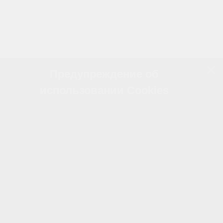
Предупреждение об
использовании Cookies
Наш сайт использует файлы cookie для
предоставления персонализированного опыта,
улучшения функциональности и удобства
навигации. Файлы cookie позволяют нам
анализировать поведение пользователей,
сохранять предпочтения и настраивать рекламу,
соответствующую вашим интересам.
Файлы cookie используются следующим образом: