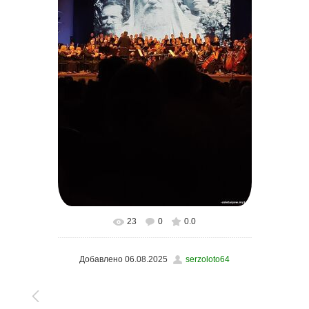
23
0
0.0
В реальном размере
900x1600
/ 103.8Kb
Добавлено
06.08.2025
serzoloto64