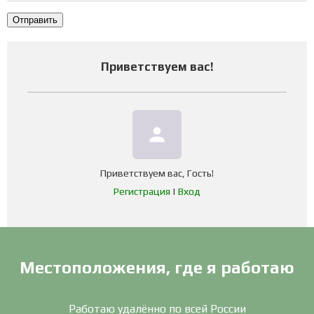
Отправить
Приветствуем вас
!
person
Приветствуем вас
,
Гость
!
Регистрация
|
Вход
Местоположения, где я работаю
Работаю удалённо по всей России