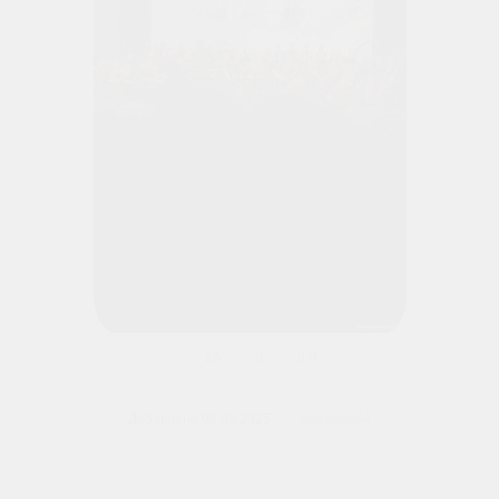
26
0
0.0
В реальном размере
900x1600
/ 100.5Kb
Добавлено
06.08.2025
serzoloto64