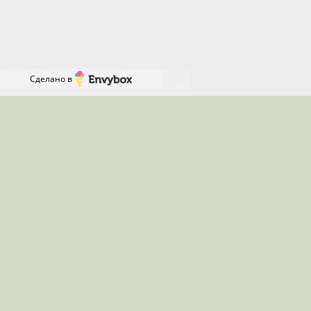
соглашаетесь с нашей Политикой использования
файлов cookie и даете согласие на их
Онлайн-
использование.
запись
RU
Сделано в
СОГЛАСЕН
Местоположения, где я работаю
Работаю удалённо по всей России
Звоните с 08:00 до 16:00 по
Московскому времени(в
праздничные и нерабочие дни с
09:00 до 13:00)
Телефон:
+7 (919) 829-87-65
Менеджер:
+7 (917) 322-76-58