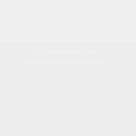
Предупреждение об
использовании Cookies
Наш сайт использует файлы cookie для
предоставления персонализированного опыта,
улучшения функциональности и удобства
навигации. Файлы cookie позволяют нам
анализировать поведение пользователей,
сохранять предпочтения и настраивать рекламу,
соответствующую вашим интересам.