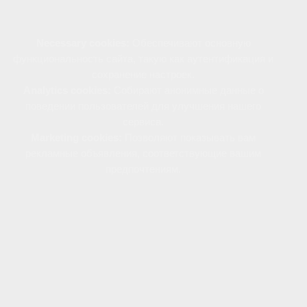
Файлы cookie используются следующим образом:
Necessary cookies:
Обеспечивают основную
функциональность сайта, такую как аутентификация и
сохранение настроек.
Analytics cookies:
Собирают анонимные данные о
поведении пользователей для улучшения нашего
сервиса.
Marketing cookies:
Позволяют показывать вам
рекламные объявления, соответствующие вашим
предпочтениям.
Вы можете управлять использованием файлов
cookie через настройки своего браузера.
Отключение определенных типов cookie может
повлиять на некоторые функции сайта.
Продолжая пользоваться нашим сайтом, вы