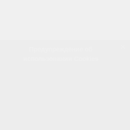
Предупреждение об
использовании Cookies
Наш сайт использует файлы cookie для
предоставления персонализированного опыта,
улучшения функциональности и удобства
навигации. Файлы cookie позволяют нам
анализировать поведение пользователей,
сохранять предпочтения и настраивать рекламу,
соответствующую вашим интересам.