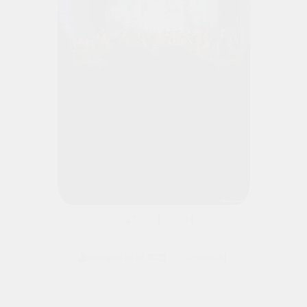
27
0
0.0
В реальном размере
900x1600
/ 90.6Kb
Добавлено
06.08.2025
serzoloto64