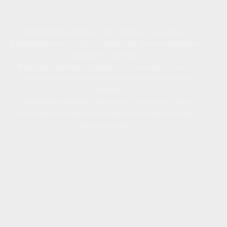
Файлы cookie используются следующим образом:
Necessary cookies:
Обеспечивают основную
функциональность сайта, такую как аутентификация и
сохранение настроек.
Analytics cookies:
Собирают анонимные данные о
поведении пользователей для улучшения нашего
сервиса.
Marketing cookies:
Позволяют показывать вам
рекламные объявления, соответствующие вашим
предпочтениям.
Вы можете управлять использованием файлов
cookie через настройки своего браузера.
Отключение определенных типов cookie может
повлиять на некоторые функции сайта.
Продолжая пользоваться нашим сайтом, вы