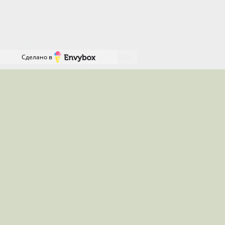
соглашаетесь с нашей Политикой использования
файлов cookie и даете согласие на их
Онлайн-
использование.
запись
RU
Сделано в
СОГЛАСЕН
Местоположения, где я работаю
Работаю удалённо по всей России
Звоните с 08:00 до 16:00 по
Московскому времени(в
праздничные и нерабочие дни с
09:00 до 13:00)
Телефон:
+7 (919) 829-87-65
Менеджер:
+7 (917) 322-76-58