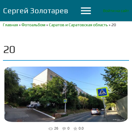
menu
Сергей Золотарев
Войти на сайт
Главная
»
Фотоальбом
»
Саратов и Саратовская область
»
20
20
26
0
0.0
В реальном размере
1600x720
/ 249.9Kb