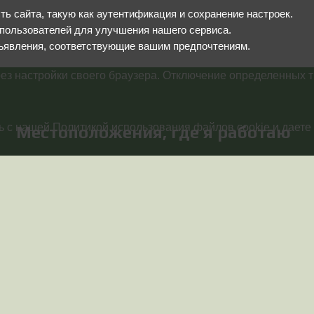
 сайта, такую как аутентификация и сохранение настроек.
пользователей для улучшения нашего сервиса.
ъявления, соответствующие вашим предпочтениям.
ез настройки своего браузера. Отключение определенных т
 с нашей Политикой использования файлов cookie и даете 
Местоположения, где я работаю
Работаю удалённо по всей России
Звоните с 08:00 до 16:00 по Моско
праздничные и нерабочие дни с 09:
Телефон:
+7 (919) 829-87-65
Менеджер:
+7 (917) 322-76-58
Я в мессенджерах