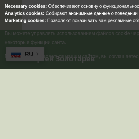
Necessary cookies:
Обеспечивают основную функциональность
Analytics cookies:
Собирают анонимные данные о поведении 
Marketing cookies:
Позволяют показывать вам рекламные об
Вы можете управлять использованием файлов cookie чер
некоторые функции сайта.
RU
Продолжая пользоваться нашим сайтом, вы соглашаетесь
Сергей Золотарев
© 2025-2026 Золотарев Сергей Сергеевич(ИНН
026827175466). Все права защищены!
Используются технологии
uCoz