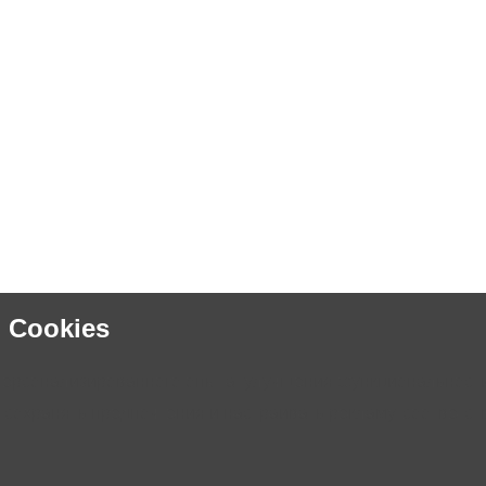
 Cookies
персонализированного опыта, улучшения функциональности
 сохранять предпочтения и настраивать рекламу, соответ