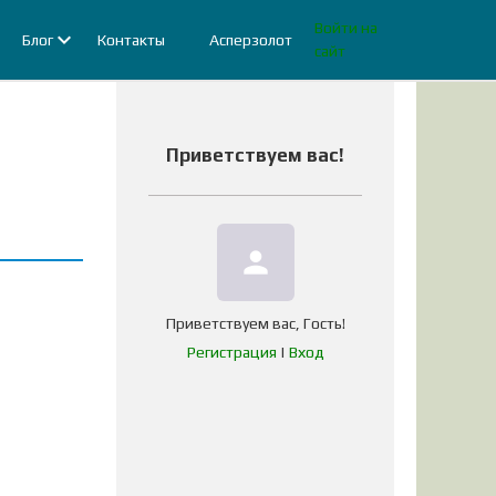
Войти на
Блог
Контакты
Асперзолот
сайт
Приветствуем вас
!
person
Приветствуем вас
,
Гость
!
Регистрация
|
Вход