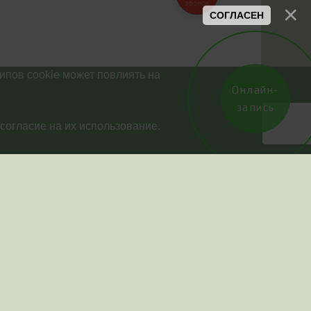
звонок
СОГЛАСЕН
ипов cookie может повлиять на
Онлайн-
запись
согласие на их использование.
вскому времени(в
00 до 13:00)