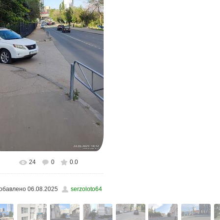
24
0
0.0
В реальном размере
720x1600
/
173.3Kb
обавлено
06.08.2025
serzoloto64