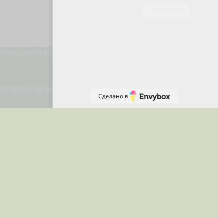
СОГЛАСЕН
ипов cookie может повлиять на
Онлайн-
запись
согласие на их использование.
Сделано в
вскому времени(в
00 до 13:00)