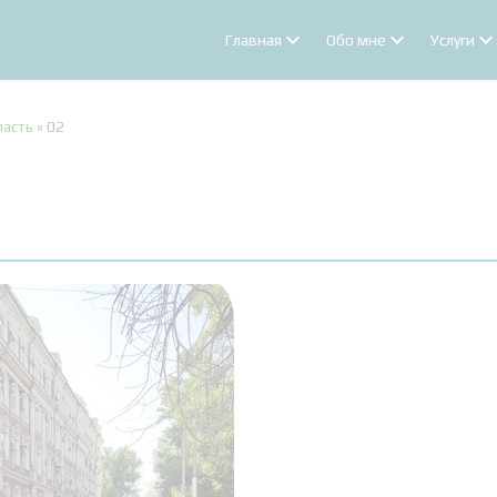
Главная
Обо мне
Услуги
ласть
»
02