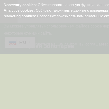
Necessary cookies:
Обеспечивают основную функциональность
Analytics cookies:
Собирают анонимные данные о поведении 
Marketing cookies:
Позволяют показывать вам рекламные об
Вы можете управлять использованием файлов cookie чер
некоторые функции сайта.
RU
Продолжая пользоваться нашим сайтом, вы соглашаетесь
Сергей Золотарев
© 2025-2026 Золотарев Сергей Сергеевич(ИНН
026827175466). Все права защищены!
Используются технологии
uCoz