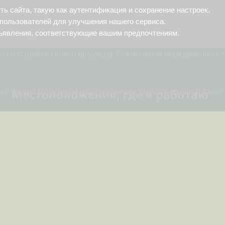
 сайта, такую как аутентификация и сохранение настроек.
пользователей для улучшения нашего сервиса.
ъявления, соответствующие вашим предпочтениям.
ез настройки своего браузера. Отключение определенных т
 с нашей Политикой использования файлов cookie и даете 
Местоположения, где я работаю
Работаю удалённо по всей России
Звоните с 08:00 до 16:00 по Моско
праздничные и нерабочие дни с 09:
Телефон:
+7 (919) 829-87-65
Менеджер:
+7 (917) 322-76-58
Я в мессенджерах