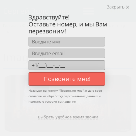
Закрыть
menu
Сергей Золотарев
Войти на сайт
Здравствуйте!
Оставьте номер, и мы Вам
Главная
»
Фотоальбом
»
Саратов и Саратовская область
»
Image
перезвоним!
382
Image 382
Позвоните мне!
Нажимая на кнопку "
Позвоните мне
", я даю свое
согласие на обработку персональных данных и
принимаю
условия соглашения
Выбрать удобное время звонка