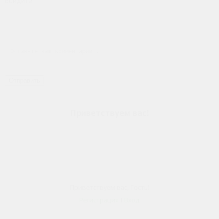
Войдите:
Отправить
Приветствуем вас
!
person
Приветствуем вас
,
Гость
!
Регистрация
|
Вход