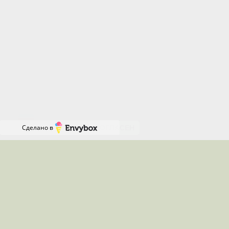
cookie через настройки своего браузера.
Отключение определенных типов cookie может
повлиять на некоторые функции сайта.
Продолжая пользоваться нашим сайтом, вы
соглашаетесь с нашей Политикой использования
файлов cookie и даете согласие на их
Онлайн-
использование.
запись
RU
Сделано в
СОГЛАСЕН
Местоположения, где я работаю
Работаю удалённо по всей России
Звоните с 08:00 до 16:00 по
Московскому времени(в