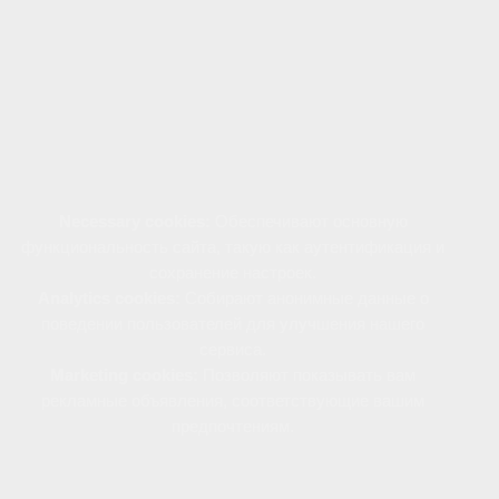
навигации. Файлы cookie позволяют нам
анализировать поведение пользователей,
сохранять предпочтения и настраивать рекламу,
соответствующую вашим интересам.
Файлы cookie используются следующим образом:
Necessary cookies:
Обеспечивают основную
функциональность сайта, такую как аутентификация и
сохранение настроек.
Analytics cookies:
Собирают анонимные данные о
поведении пользователей для улучшения нашего
сервиса.
Marketing cookies:
Позволяют показывать вам
рекламные объявления, соответствующие вашим
предпочтениям.
Вы можете управлять использованием файлов