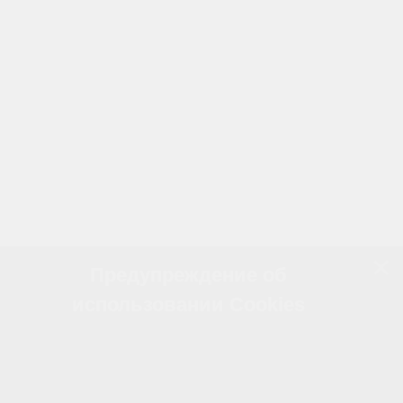
Предупреждение об
использовании Cookies
Наш сайт использует файлы cookie для
предоставления персонализированного опыта,
улучшения функциональности и удобства