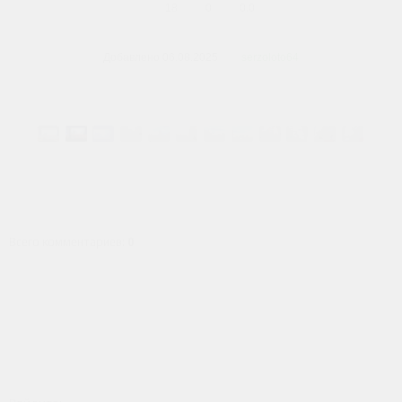
18
0
0.0
В реальном размере
1600x720
/ 177.7Kb
Добавлено
06.08.2025
serzoloto64
Всего комментариев
:
0