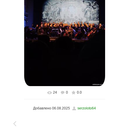
24
0
0.0
В реальном размере
900x1600
/ 88.3Kb
Добавлено
06.08.2025
serzoloto64