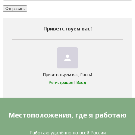
Отправить
Приветствуем вас
!
person
Приветствуем вас
,
Гость
!
Регистрация
|
Вход
Местоположения, где я работаю
Работаю удалённо по всей России