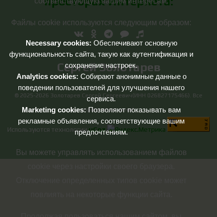
просторах Интернета:
соответствующую вашим интересам.
Файлы cookie используются следующим образом:
Necessary cookies:
Обеспечивают основную
функциональность сайта, такую как аутентификация и
Сергей Золотарев
сохранение настроек.
Analytics cookies:
Собирают анонимные данные о
поведении пользователей для улучшения нашего
© 2025-2026 Золотарев Сергей Сергеевич(ИНН 026827175466). Все
сервиса.
Marketing cookies:
Позволяют показывать вам
права защищены!
рекламные объявления, соответствующие вашим
Используются технологии
uCoz
предпочтениям.
Вы можете управлять использованием файлов
cookie через настройки своего браузера.
Отключение определенных типов cookie может
повлиять на некоторые функции сайта.
Продолжая пользоваться нашим сайтом, вы