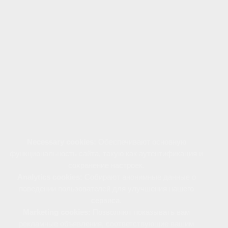
Наш сайт использует файлы cookie для
предоставления персонализированного опыта,
улучшения функциональности и удобства
навигации. Файлы cookie позволяют нам
анализировать поведение пользователей,
сохранять предпочтения и настраивать рекламу,
соответствующую вашим интересам.
Файлы cookie используются следующим образом:
Necessary cookies:
Обеспечивают основную
функциональность сайта, такую как аутентификация и
сохранение настроек.
Analytics cookies:
Собирают анонимные данные о
поведении пользователей для улучшения нашего
сервиса.
Marketing cookies:
Позволяют показывать вам
рекламные объявления, соответствующие вашим