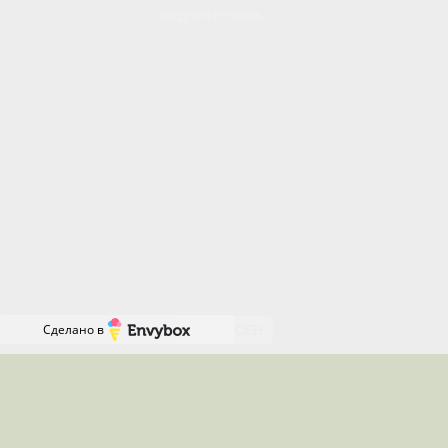
предпочтениям.
Вы можете управлять использованием файлов
cookie через настройки своего браузера.
Отключение определенных типов cookie может
повлиять на некоторые функции сайта.
Продолжая пользоваться нашим сайтом, вы
соглашаетесь с нашей Политикой использования
файлов cookie и даете согласие на их
Онлайн-
использование.
запись
RU
Сделано в
СОГЛАСЕН
Местоположения, где я работаю
Работаю удалённо по всей России