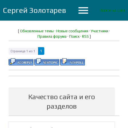
menu
Сергей Золотарев
Войти на сайт
[
Обновленные темы
·
Новые сообщения
·
Участники
·
Правила форума
·
Поиск
·
RSS
]
1
Страница
1
из
1
Качество сайта и его
разделов