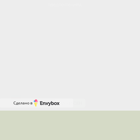
предпочтениям.
Вы можете управлять использованием файлов
cookie через настройки своего браузера.
Отключение определенных типов cookie может
повлиять на некоторые функции сайта.
Продолжая пользоваться нашим сайтом, вы
соглашаетесь с нашей Политикой использования
файлов cookie и даете согласие на их
Онлайн-
использование.
запись
RU
Сделано в
СОГЛАСЕН
Местоположения, где я работаю
Работаю удалённо по всей России