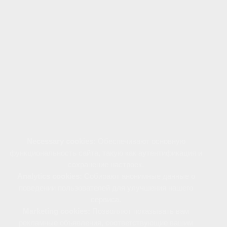
Наш сайт использует файлы cookie для
предоставления персонализированного опыта,
улучшения функциональности и удобства
навигации. Файлы cookie позволяют нам
анализировать поведение пользователей,
сохранять предпочтения и настраивать рекламу,
соответствующую вашим интересам.
Файлы cookie используются следующим образом:
Necessary cookies:
Обеспечивают основную
функциональность сайта, такую как аутентификация и
сохранение настроек.
Analytics cookies:
Собирают анонимные данные о
поведении пользователей для улучшения нашего
сервиса.
Marketing cookies:
Позволяют показывать вам
рекламные объявления, соответствующие вашим