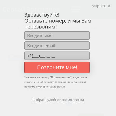
Закрыть
menu
Сергей Золотарев
Войти на сайт
Здравствуйте!
Оставьте номер, и мы Вам
перезвоним!
[
Обновленные темы
·
Новые сообщения
·
Участники
·
Правила форума
·
Поиск
·
RSS
]
1
Страница
1
из
0
Позвоните мне!
Нажимая на кнопку "
Позвоните мне
", я даю свое
согласие на обработку персональных данных и
принимаю
условия соглашения
В данном форуме нет ни одной темы
Выбрать удобное время звонка
1
Страница
1
из
0