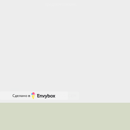
предпочтениям.
Вы можете управлять использованием файлов
cookie через настройки своего браузера.
Отключение определенных типов cookie может
повлиять на некоторые функции сайта.
Продолжая пользоваться нашим сайтом, вы
соглашаетесь с нашей Политикой использования
файлов cookie и даете согласие на их
Онлайн-
использование.
запись
RU
Сделано в
СОГЛАСЕН
Местоположения, где я работаю
Работаю удалённо по всей России