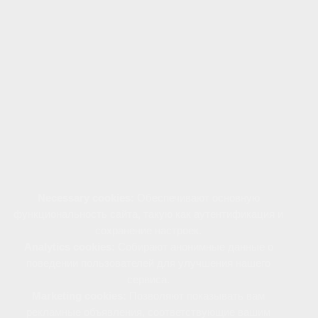
Наш сайт использует файлы cookie для
предоставления персонализированного опыта,
улучшения функциональности и удобства
навигации. Файлы cookie позволяют нам
анализировать поведение пользователей,
сохранять предпочтения и настраивать рекламу,
соответствующую вашим интересам.
Файлы cookie используются следующим образом:
Necessary cookies:
Обеспечивают основную
функциональность сайта, такую как аутентификация и
сохранение настроек.
Analytics cookies:
Собирают анонимные данные о
поведении пользователей для улучшения нашего
сервиса.
Marketing cookies:
Позволяют показывать вам
рекламные объявления, соответствующие вашим