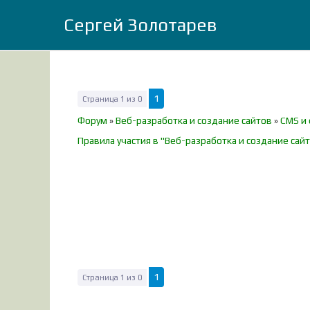
Сергей Золотарев
1
Страница
1
из
0
Форум
»
Веб-разработка и создание сайтов
»
CMS и
Правила участия в "Веб-разработка и создание сай
1
Страница
1
из
0