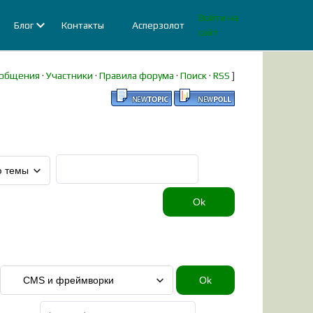
Войти на
Блог
Контакты
Асперзолот
сайт
ообщения
·
Участники
·
Правила форума
·
Поиск
·
RSS
]