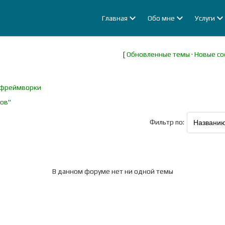
Главная
Обо мне
Услуги
[
Обновленные темы
·
Новые с
 фреймворки
тов"
Фильтр по:
В данном форуме нет ни одной темы