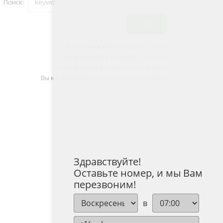
Поиск:
Вы
не можете
создавать темы
Вы
не можете
создавать опросы
Вы
не можете
прикреплять файлы
Вы
не можете
отвечать на сообщения
Здравствуйте!
Оставьте номер, и мы Вам
перезвоним!
в