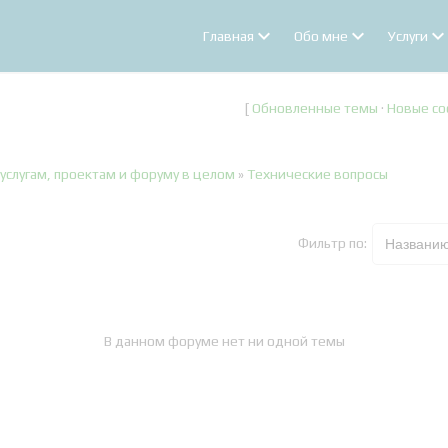
Главная
Обо мне
Услуги
[
Обновленные темы
·
Новые с
услугам, проектам и форуму в целом
»
Технические вопросы
Фильтр по:
В данном форуме нет ни одной темы