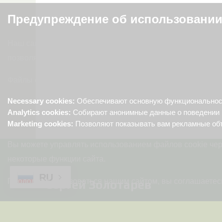
Предупреждение об использовании
Наш сайт использует файлы cookie для предоставления 
позволяют нам анализировать поведение пользователей,
Файлы cookie используются следующим образом:
Necessary cookies:
Обеспечивают основную функциональность
Analytics cookies:
Собирают анонимные данные о поведении 
Marketing cookies:
Позволяют показывать вам рекламные об
Вы можете управлять использованием файлов cookie чер
некоторые функции сайта.
RU
Продолжая пользоваться нашим сайтом, вы соглашаетесь
Сергей Золотарев
© 2025-2026 Золотарев Сергей Сергеевич(ИНН