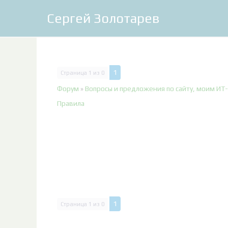
Сергей Золотарев
1
Страница
1
из
0
Форум
»
Вопросы и предложения по сайту, моим ИТ-
Правила
1
Страница
1
из
0