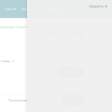
Закрыть
Войти на
Блог
Контакты
Асперзолот
сайт
ообщения
·
Участники
·
Правила форума
·
Поиск
·
RSS
]