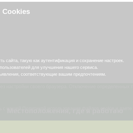
 Cookies
персонализированного опыта, улучшения функциональности
 сохранять предпочтения и настраивать рекламу, соответ
 сайта, такую как аутентификация и сохранение настроек.
пользователей для улучшения нашего сервиса.
ъявления, соответствующие вашим предпочтениям.
ез настройки своего браузера. Отключение определенных т
 с нашей Политикой использования файлов cookie и даете 
Местоположения, где я работаю
Работаю удалённо по всей России