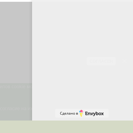
 и удобства навигации. Файлы cookie
ствующую вашим интересам.
СОГЛАСЕН
ипов cookie может повлиять на
Онлайн-
запись
согласие на их использование.
Сделано в