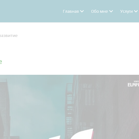
Главная
Обо мне
Услуги
развитие
е