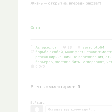
Жизнь — открытие, впереди рассвет!
Фото
Асперзолот
93
serzoloto64
борьба с собой
,
манифест независимост
резкая лирика
,
личные переживания
,
отк
барьеров
,
жёсткие биты
,
Асперзолот
,
че
0.0
/
0
Всего комментариев
:
0
Войдите: