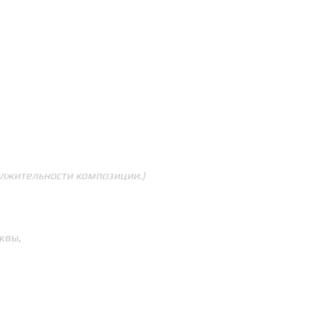
олжительности композиции.)
квы,