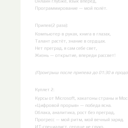
Онлайн глубже, язык вперёд,
Программирование — мой полёт.
Припев(2 раза):
Компьютер в руках, книга в глазах,
Талант растёт, знание в сердцах.
Нет преград, я сам себе свет,
Жизнь — открытие, впереди рассвет!
(Проигрыш после припева до 01:30 в прод
Куплет 2:
Курсы от Microsoft, хакатоны страны и Мос
«Цифровой прорыв» — победа ясна.
Облака, аналитика, рост без преград,
Прогресс — мой ритм, мой вечный заряд.
ИТ‑специалист, сердце не глухо,