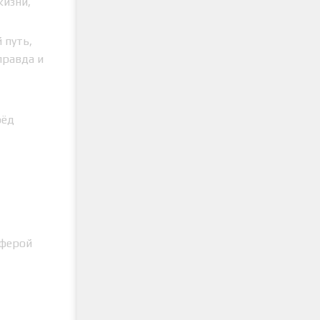
жизни,
 путь,
правда и
рёд
сферой