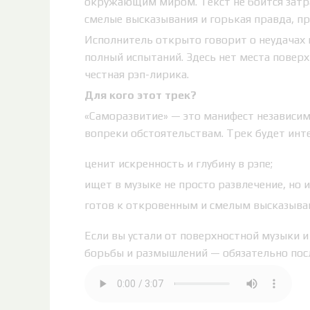
окружающим миром. Текст не боится затр
смелые высказывания и горькая правда, п
Исполнитель открыто говорит о неудачах и
полный испытаний. Здесь нет места повер
честная рэп-лирика.
Для кого этот трек?
«Саморазвитие» — это манифест независим
вопреки обстоятельствам. Трек будет инте
ценит искренность и глубину в рэпе;
ищет в музыке не просто развлечение, но и
готов к откровенным и смелым высказыва
Если вы устали от поверхностной музыки 
борьбы и размышлений — обязательно пос