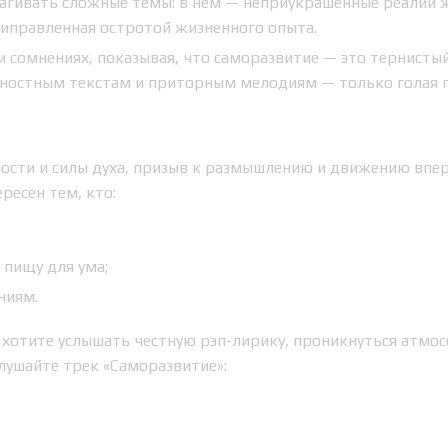
агивать сложные темы: в нём — неприукрашенные реалии 
риправленная остротой жизненного опыта.
 сомнениях, показывая, что саморазвитие — это тернистый
хностным текстам и приторным мелодиям — только голая 
ости и силы духа, призыв к размышлению и движению впе
ресен тем, кто:
 пищу для ума;
ниям.
и хотите услышать честную рэп-лирику, проникнуться атмо
лушайте трек «Саморазвитие»: