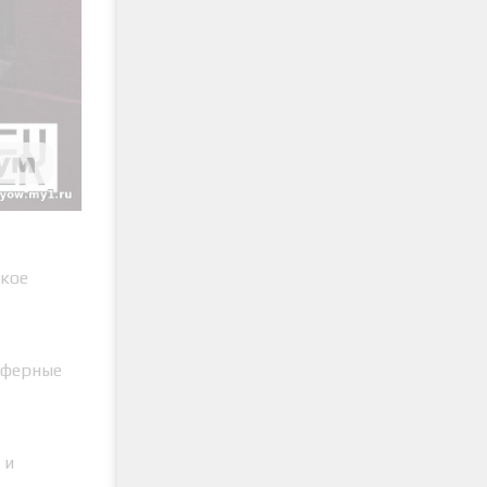
окое
сферные
 и