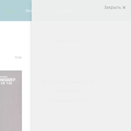
Закрыть
Войти на
Блог
Контакты
Асперзолот
сайт
Реклама
!
15:54
Моя деятельность в
соцсетях и
мессенджерах
!