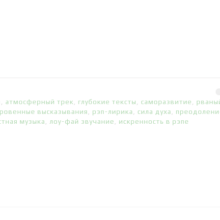
и
,
атмосферный трек
,
глубокие тексты
,
саморазвитие
,
рваны
ровенные высказывания
,
рэп-лирика
,
сила духа
,
преодолени
стная музыка
,
лоу-фай звучание
,
искренность в рэпе