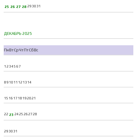
29
30
31
25
26
27
28
ДЕКАБРЬ 2025
Пн
Вт
Ср
Чт
Пт
Сб
Вс
1
2
3
4
5
6
7
8
9
10
11
12
13
14
15
16
17
18
19
20
21
22
24
25
26
27
28
23
29
30
31