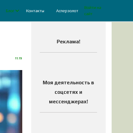
Войти на
Блог
Контакты
Асперзолот
сайт
Реклама
!
11:19
Моя деятельность в
соцсетях и
мессенджерах
!