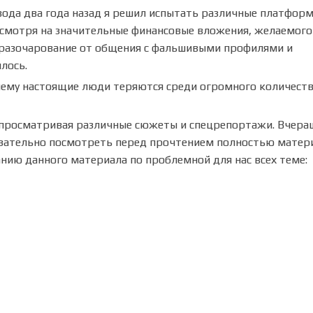
звода два года назад я решил испытать различные платфор
есмотря на значительные финансовые вложения, желаемого
, разочарование от общения с фальшивыми профилями и
лось.
чему настоящие люди теряются среди огромного количест
й, просматривая различные сюжеты и спецрепортажи. Вчер
язательно посмотреть перед прочтением полностью материа
анию данного материала по проблемной для нас всех теме: