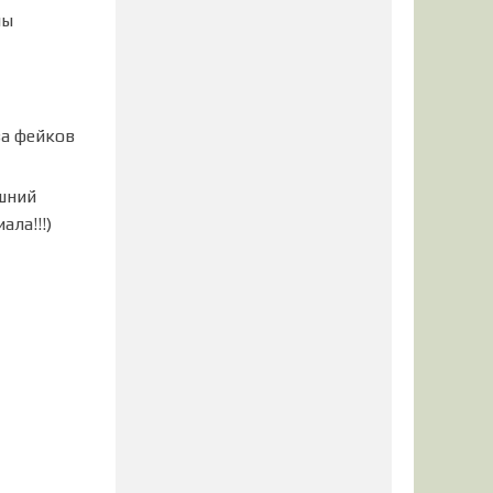
мы
ва фейков
ашний
ла!!!)