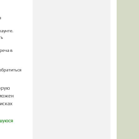
з
каунте.
ть
реча в
обратиться
орую
зможен
оисках
вшуюся