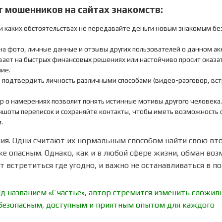
т мошенников на сайтах знакомств:
и каких обстоятельствах не передавайте деньги новым знакомым бе
 фото, личные данные и отзывы других пользователей о данном ак
вает на быстрых финансовых решениях или настойчиво просит оказа
ие.
 подтвердить личность различными способами (видео-разговор, вст
р о намерениях позволит понять истинные мотивы другого человека.
шоты переписок и сохраняйте контакты, чтобы иметь возможность 
.
ия. Одни считают их нормальным способом найти свою вт
е опасным. Однако, как и в любой сфере жизни, обман во
т встретиться где угодно, и важно не останавливаться в п
од названием «Счастье», автор стремится изменить сложи
 безопасным, доступным и приятным опытом для каждого