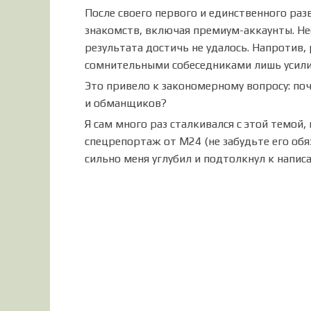
После своего первого и единственного ра
знакомств, включая премиум-аккаунты. Н
результата достичь не удалось. Напротив
сомнительными собеседниками лишь усили
Это привело к закономерному вопросу: по
и обманщиков?
Я сам много раз сталкивался с этой темо
спецрепортаж от М24 (не забудьте его об
сильно меня углубил и подтолкнул к напис