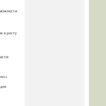
зможности
я и росту
мств:
тво с
юдей