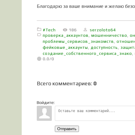
Благодарю за ваше внимание и желаю безоп
#Tech
186
serzoloto64
проверка_аккаунтов
,
мошенничество
,
о
проблемы_сервисов_знакомств
,
отноше
фейковые_аккаунты
,
доступность
,
защит
создание_собственного_сервиса_знако
,
0.0
/
0
Всего комментариев
:
0
Войдите:
Отправить