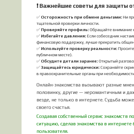
❗️ Важнейшие советы для защиты о
✅
Осторожность при обмене деньгами:
Ни пр
тщательной проверки личности.
✅
Проверяйте профиль:
Обращайте внимание на
✅
Избегайте давления:
Если собеседник настаи
финансовую поддержку, лучше прекратить общен
✅
Используйте проверку реальности:
Просите
публичном месте).
✅
Обсудите детали заранее:
Открытый разгово
✅
Защищайтесь юридически:
Сохраняйте скрин
в правоохранительные органы при необходимости
Онлайн-знакомства вызывают разные мнен
половинку, другие — неромантичным и даж
везде, не только в интернете. Судьба може
своего счастья.
Создавая собственный сервис знакомств п
ситуацию, сделав знакомства в интернете
пользователя.