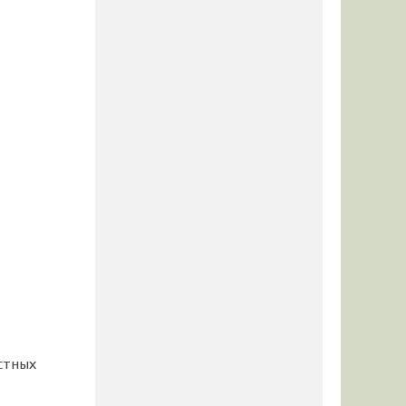
стных