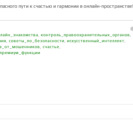
асного пути к счастью и гармонии в онлайн-пространстве!
нлайн_знакомства
,
контроль_правоохранительных_органов
,
ния
,
советы_по_безопасности
,
искусственный_интеллект
,
а_от_мошенников
,
счастье
,
премиум_функции