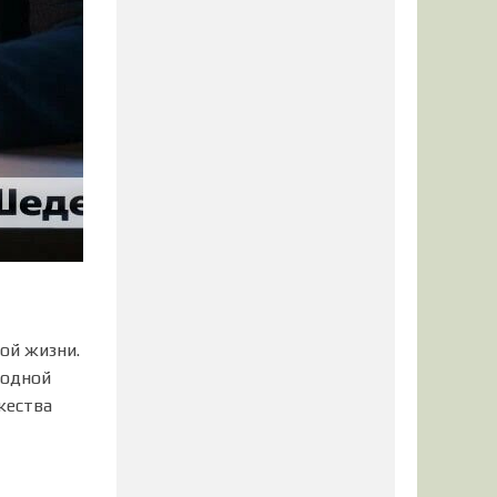
ой жизни.
 одной
жества