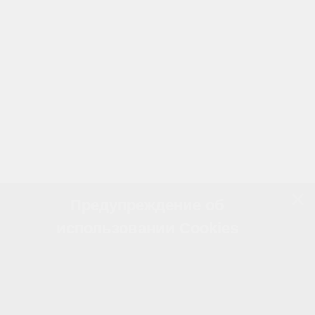
Предупреждение об
использовании Cookies
Наш сайт использует файлы cookie для
предоставления персонализированного опыта,
улучшения функциональности и удобства