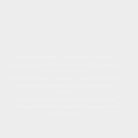
навигации. Файлы cookie позволяют нам
анализировать поведение пользователей,
сохранять предпочтения и настраивать рекламу,
соответствующую вашим интересам.
Файлы cookie используются следующим образом:
Necessary cookies:
Обеспечивают основную
функциональность сайта, такую как аутентификация и
сохранение настроек.
Analytics cookies:
Собирают анонимные данные о
поведении пользователей для улучшения нашего
сервиса.
Marketing cookies:
Позволяют показывать вам
рекламные объявления, соответствующие вашим
предпочтениям.
Вы можете управлять использованием файлов
cookie через настройки своего браузера.