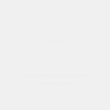
#Tech
437
serzoloto64
05.08.2025
0
Реклама
!
Моя деятельность в соцсетях и
мессенджерах
!