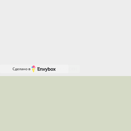
Отключение определенных типов cookie может
повлиять на некоторые функции сайта.
Продолжая пользоваться нашим сайтом, вы
соглашаетесь с нашей Политикой использования
файлов cookie и даете согласие на их
Онлайн-
использование.
запись
RU
Сделано в
СОГЛАСЕН
Местоположения, где я работаю
Работаю удалённо по всей России
Звоните с 08:00 до 16:00 по
Московскому времени(в
праздничные и нерабочие дни с