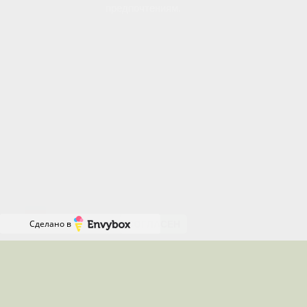
предпочтениям.
Вы можете управлять использованием файлов
cookie через настройки своего браузера.
Отключение определенных типов cookie может
повлиять на некоторые функции сайта.
Продолжая пользоваться нашим сайтом, вы
соглашаетесь с нашей Политикой использования
файлов cookie и даете согласие на их
Онлайн-
использование.
запись
RU
Сделано в
СОГЛАСЕН
Местоположения, где я работаю
Работаю удалённо по всей России