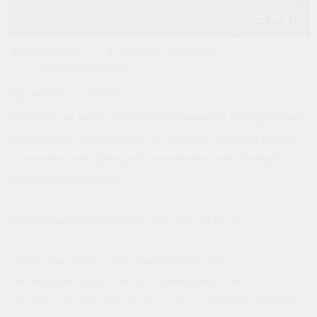
00:00:21
Просмотры
: 1
Добавил
:
serzoloto64
Особенный айтишник LIVE
Описание материала
:
За месяц до моего 23-летия неожиданно подарили мне
многофункциональный фитнес-браслет Xiaomi Band 7
со множеством функции и возможностей. О такой
вещи давно мечтал;-)
Особенный айтишник LIVE всегда и не везде:
- Telegram: https://t.me/mentalcoder_live
- ВКонтакте: https://vk.com/mentalcoder_live
- Одноклассники: https://ok.ru/group/70000000046541