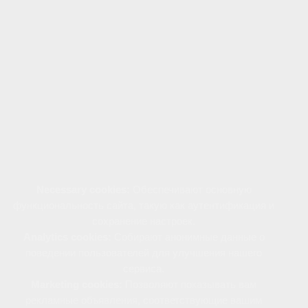
Наш сайт использует файлы cookie для
предоставления персонализированного опыта,
улучшения функциональности и удобства
навигации. Файлы cookie позволяют нам
анализировать поведение пользователей,
сохранять предпочтения и настраивать рекламу,
соответствующую вашим интересам.
Файлы cookie используются следующим образом:
Necessary cookies:
Обеспечивают основную
функциональность сайта, такую как аутентификация и
сохранение настроек.
Analytics cookies:
Собирают анонимные данные о
поведении пользователей для улучшения нашего
сервиса.
Marketing cookies:
Позволяют показывать вам
рекламные объявления, соответствующие вашим