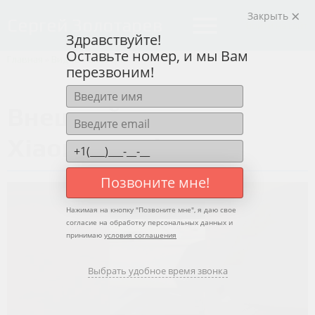
Закрыть
menu
Сергей Золотарев
Войти на сайт
Здравствуйте!
Оставьте номер, и мы Вам
Главная
»
Видео
»
Lifestyle
перезвоним!
Внешний вид
Xiaomi Band 7
Позвоните мне!
Нажимая на кнопку "
Позвоните мне
", я даю свое
согласие на обработку персональных данных и
принимаю
условия соглашения
Выбрать удобное время звонка