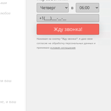
ваши
0
в
в любое
0
0
Жду звонка!
0
0
Нажимая на кнопку "
Жду звонка!
", я даю свое
0
согласие на обработку персональных данных и
принимаю
условия соглашения
им ваш
не, и ваш