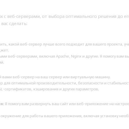
ых с веб-серверами, от выбора оптимального решения до ег
вас сделать:
ить, какой веб-сервер лучше всего подходит для вашего проекта, уч
джет.
ыми веб-серверами, включая Apache, Nginx и другие. Я помогу вам в
й.
 вами веб-сервер на ваш сервер или виртуальную машину.
р для оптимальной производительности, безопасности и стабильност
SSL-сертификатов, кэширования и других параметров.
я:
Я помогу вам развернуть ваш сайт или веб-приложение на настро
окружение для работы вашего приложения, включая установку нео