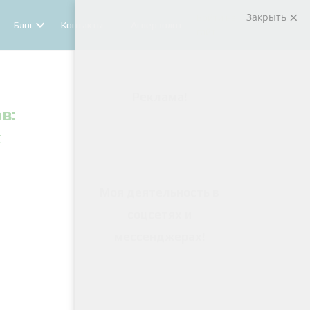
Закрыть
Войти на
Блог
Контакты
Асперзолот
сайт
Реклама
!
в:
х
Моя деятельность в
соцсетях и
мессенджерах
!