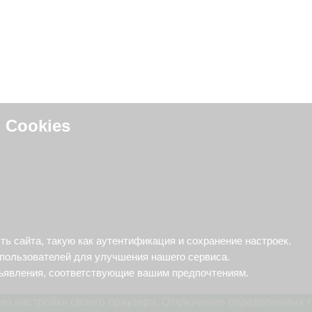
 Cookies
персонализированного опыта, улучшения функциональности
 сохранять предпочтения и настраивать рекламу, соответ
 сайта, такую как аутентификация и сохранение настроек.
пользователей для улучшения нашего сервиса.
ъявления, соответствующие вашим предпочтениям.
ез настройки своего браузера. Отключение определенных т