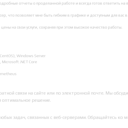
одробные отчеты о проделанной работе и всегда готов ответить на 
ер, что позволяет мне быть гибким в графике и доступным для вас 
цены на свои услуги, сохраняя при этом высокое качество работы.
 CentOS), Windows Server
, Microsoft .NET Core
rometheus
атной связи на сайте или по электронной почте. Мы обсуд
м оптимальное решение.
любых задач, связанных с веб-серверами. Обращайтесь ко м