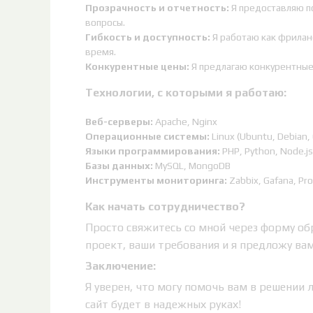
Прозрачность и отчетность:
Я предоставляю п
вопросы.
Гибкость и доступность:
Я работаю как фриланс
время.
Конкурентные цены:
Я предлагаю конкурентные 
Технологии, с которыми я работаю:
Веб-серверы:
Apache, Nginx
Операционные системы:
Linux (Ubuntu, Debian,
Языки программирования:
PHP, Python, Node.js
Базы данных:
MySQL, MongoDB
Инструменты мониторинга:
Zabbix, Gafana, P
Как начать сотрудничество?
Просто свяжитесь со мной через форму обр
проект, ваши требования и я предложу ва
Заключение:
Я уверен, что могу помочь вам в решении 
сайт будет в надежных руках!