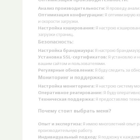
Анализ производительности:
Я проведу анали
Оптимизация конфигурации:
Я оптимизирую к
и скорости загрузки.
Настройка кэширования:
Я настрою кэшировани
загрузки страниц.
Безопасность:
Настройка брандмауэра:
Я настрою брандмауэр
Установка SSL-сертификатов:
Я установлю и 
вашим сайтом и пользователями.
Регулярные обновления:
Я буду следить за об
Мониторинг и поддержка:
Настройка мониторинга:
Я настрою систему мо
Оперативное реагирование:
Я буду оперативно
Техническая поддержка:
Я предоставляю техни
Почему стоит выбрать меня?
Опыт и экспертиза:
Я имею многолетний опыт ра
производительную работу.
Индивидуальный подход:
Я подхожу к каждому