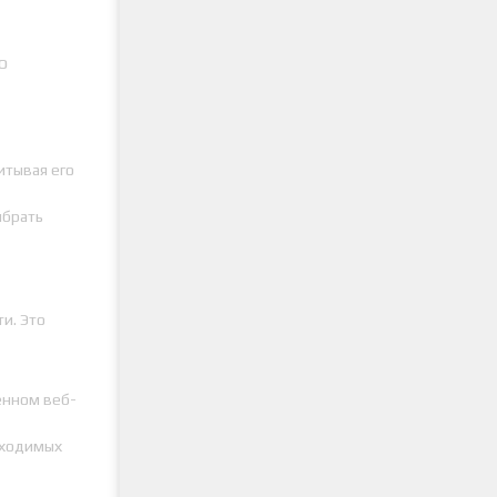
о
итывая его
ыбрать
и. Это
енном веб-
бходимых