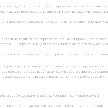
з производительности вашего веб-сервера и сайта, чтобы выявить уз
онфигурацию веб-сервера и вашего сайта для повышения производи
е на уровне веб-сервера и приложения для снижения нагрузки и ус
 для защиты вашего веб-сервера от несанкционированного доступа.
настрою SSL-сертификаты для обеспечения безопасного соединения
новлениями безопасности веб-сервера и своевременно их устанавлив
ниторинга для отслеживания состояния вашего веб-сервера и сайта.
 реагировать на любые проблемы и сбои в работе вашего веб-сервер
ческую поддержку по всем вопросам, связанным с веб-серверами.
боты с веб-серверами и знаю, как обеспечить их стабильную и
 проекту индивидуально, учитывая его особенности и требования.