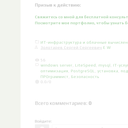
Призыв к действию:
Свяжитесь со мной для бесплатной консуль
Посмотрите мое портфолио, чтобы узнать б
ИТ-инфраструктура и облачные вычисле
Золотарев Сергей Сергеевич
E
W
56
windows server
,
LiteSpeed
,
mysql
,
IT-услу
оптимизация
,
PostgreSQL
,
установка
,
по
ПРОграммист
,
Безопасность
0.0
/
0
Всего комментариев
:
0
Войдите: