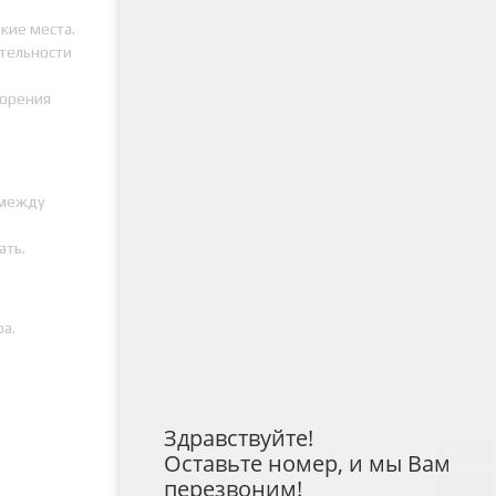
кие места.
тельности
корения
 между
ать.
а.
0
Здравствуйте!
0
Оставьте номер, и мы Вам
перезвоним!
0