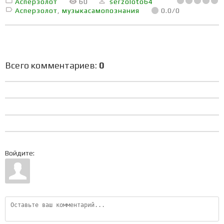
Асперзолот
60
serzoloto64
Асперзолот
,
музыкасамопознания
0.0
/
0
Всего комментариев
:
0
Войдите: