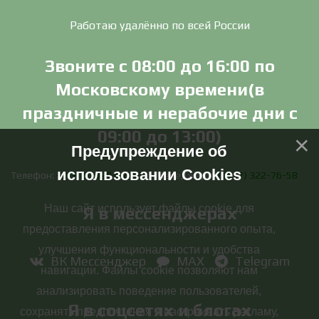
Работаю удалённо по всей России
Звоните с 08:00 до 16:00 по
Московскому времени(в
праздничные и нерабочие дни с
09:00 до 13:00)
Предупреждение об
использовании Cookies
Телефон:
+7 (919) 829-87-65
Менеджер:
+7 (917) 322-76-58
Наш сайт использует файлы cookie для
Я в мессенджерах
предоставления персонализированного опыта,
улучшения функциональности и удобства
ВК Мессенджер
MAX
Telegram
навигации. Файлы cookie позволяют нам
анализировать поведение пользователей,
Я в соцсетях и блогах
сохранять предпочтения и настраивать рекламу,