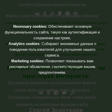
соответствующую вашим интересам.
Файлы cookie используются следующим образом:
Участник партнёрской программы от SMS.RU(Все платные услуги
Necessary cookies:
Обеспечивают основную
и сервисы агрегатора рассылок со скидкой по промокоду
функциональность сайта, такую как аутентификация и
zolotaryow)
сохранение настроек.
Analytics cookies:
Собирают анонимные данные о
Мой сайт, как и я в целом - партнёр "Рекламной сети Яндекса"
(её баннеры и виджеты размещены на страницах сайта для
поведении пользователей для улучшения нашего
финансовой поддержки не только моих проектов)
сервиса.
Marketing cookies:
Позволяют показывать вам
Мой рэп-проект "Асперзолот" на
рекламные объявления, соответствующие вашим
предпочтениям.
просторах Интернета:
Вы можете управлять использованием файлов
cookie через настройки своего браузера.
Отключение определенных типов cookie может
повлиять на некоторые функции сайта.
Сергей Золотарев